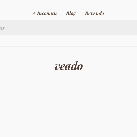
A Incomun
Blog
Revenda
veado