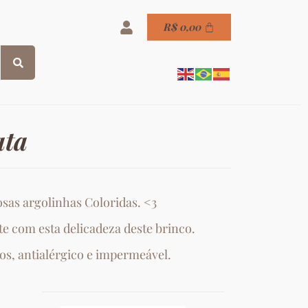
R$
0,00
ata
sas argolinhas Coloridas. <3
e com esta delicadeza deste brinco.
os, antialérgico e impermeável.