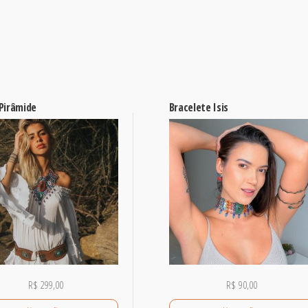
 Pirâmide
Bracelete Isis
R$
299,00
R$
90,00