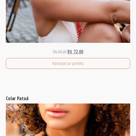
R$
80,00
R$
72,00
Adicionar ao carrinho
Colar Patuá