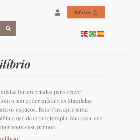
R$
0,00
líbrio
andalas foram criadas para trazer
Com o seu poder místico as Mandalas
ra os espaços. Esta obra apresenta
bilita o uso da cromoterapia. Sua casa, seu
merecem esse primor.
ilíbrio”.