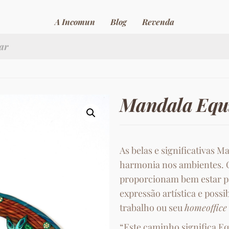
A Incomun
Blog
Revenda
Mandala Equi
As belas e significativas M
harmonia nos ambientes. 
proporcionam bem estar pa
expressão artística e possi
trabalho ou seu
homeoffice
“Este caminho significa Equ